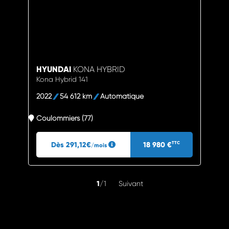
HYUNDAI
KONA HYBRID
Kona Hybrid 141
2022
54 612 km
Automatique
Coulommiers (77)
Dès 291,12€
18 980 €
TTC
/mois
1
/1
Suivant