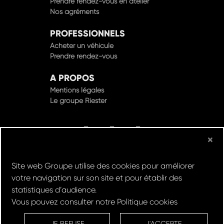
Prendre rendez-vous en atelier
Nos agréments
PROFESSIONNELS
Acheter un véhicule
Prendre rendez-vous
A PROPOS
Mentions légales
Le groupe Riester
×
© Groupe Riester 2022 - Tous droits réservés
Site web Groupe utilise des cookies pour améliorer
Design & Développement par
votre navigation sur son site et pour établir des
statistiques d’audience.
Vous pouvez consulter notre
Politique cookies
Réserver un
Rachat de
Louez un
RDV en
ESSAI
VOITURE
VEHICULE
ATELIER
JE REFUSE
J'ACCEPTE