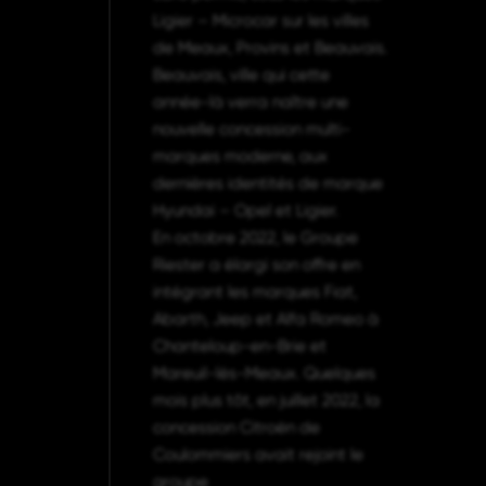
Ligier – Microcar sur les villes
de Meaux, Provins et Beauvais.
Beauvais, ville qui cette
année-là verra naître une
nouvelle concession multi-
marques moderne, aux
dernières identités de marque
Hyundai – Opel et Ligier.
En octobre 2022, le Groupe
Riester a élargi son offre en
intégrant les marques Fiat,
Abarth, Jeep et Alfa Romeo à
Chanteloup-en-Brie et
Mareuil-lès-Meaux. Quelques
mois plus tôt, en juillet 2022, la
concession Citroën de
Coulommiers avait rejoint le
groupe