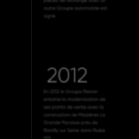
pièces de rechange avec un
autre Groupe automobile est
signé.
2012
En 2012 le Groupe Riester
entame la modernisation de
ses points de vente avec la
construction de Maizières La
Grande Paroisse près de
Romilly sur Seine dans l’Aube
(10).