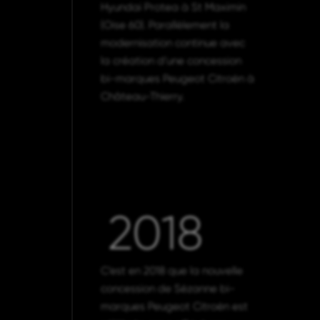
Hyundai Protea à St Maximin
(Oise 60). Parallèlement la
modernisation continue avec
la création d’une concession
bi-marques Peugeot Citroën à
Château-Thierry.
2018
C’est en 2018 que la nouvelle
concession de Sézanne bi-
marques Peugeot Citroën est