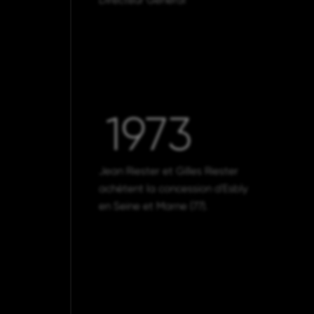
Directeur Général
1973
Jean Riester et Gilles Riester
achètent la concession d'Esbly
en Seine et Marne (77).