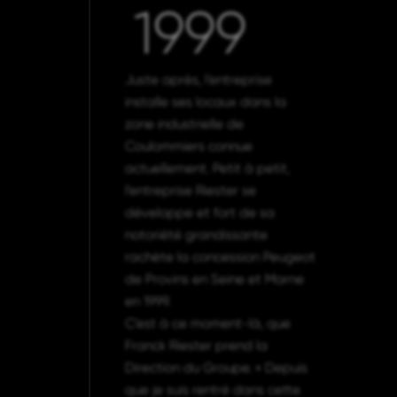
1999
Juste après, l’entreprise
installe ses locaux dans la
zone industrielle de
Coulommiers connue
actuellement. Petit à petit,
l’entreprise Riester se
développe et fort de sa
notoriété grandissante
rachète la concession Peugeot
de Provins en Seine et Marne
en 1999.
C’est à ce moment-là, que
Franck Riester prend la
Direction du Groupe. « Depuis
que je suis rentré dans cette