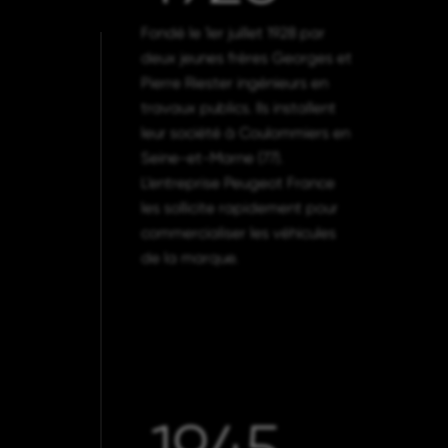
Fondé le 1er juillet 1928 par
deux jeunes frères Georges et
Pierre Riester ingénieurs en
travaux publics. Ils installent
leur société à Coulommiers en
Seine-et-Marne (77).
L’entreprise Peugeot France
les sollicite rapidement pour
commercialiser les véhicules
de la marque.