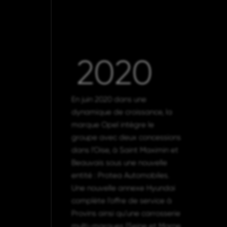
2020
En juin 2020 dans une
dynamique de croissance, la
marque Opel intègre le
groupe avec deux concessions
dans l’Oise, à Saint Maximin et
Beauvais sous une nouvelle
entité : Protea Automobiles.
Une nouvelle annexe Hyundai
complète l’offre de service à
Provins ainsi qu’une carrosserie
multi-marques (Seine et Marne