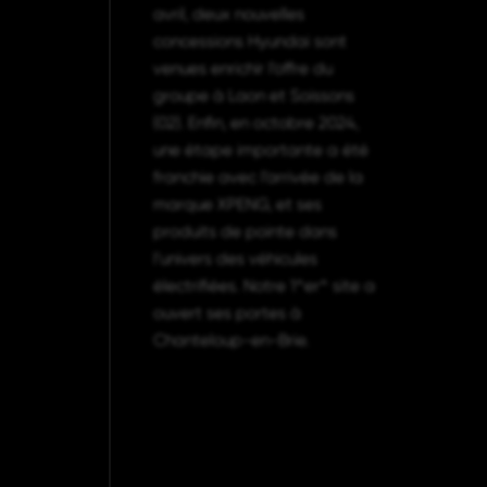
avril, deux nouvelles
concessions Hyundai sont
venues enrichir l’offre du
groupe à Laon et Soissons
(02). Enfin, en octobre 2024,
une étape importante a été
franchie avec l’arrivée de la
marque XPENG, et ses
produits de pointe dans
l’univers des véhicules
électrifiées. Notre 1^er^ site a
ouvert ses portes à
Chanteloup-en-Brie.