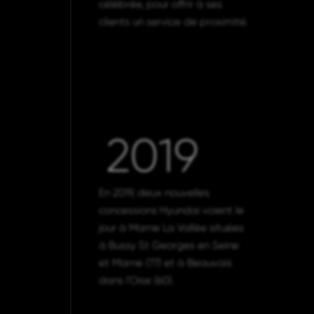
célébrée, pour offrir à ses
clients un service de proximité.
2019
En 2019, deux nouvelles
concessions Hyundai voient le
jour à Marne La Vallée situées
à Bussy St Georges en Seine
et Marne (77) et à Beauvais
dans l’Oise (60).