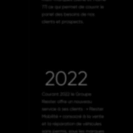
77) ce qui permet de couvrir le
panel des besoins de nos
clients et prospects.
2022
Courant 2022 le Groupe
Riester offre un nouveau
service à ses clients : « Riester
Mobilité » consacré à la vente
et la réparation de véhicules
sans permis, sous les marques