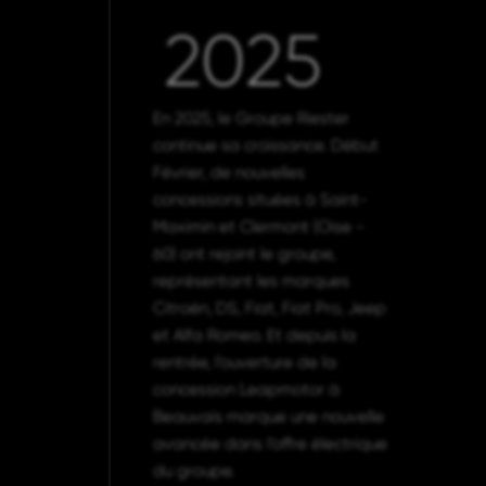
2025
En 2025, le Groupe Riester
continue sa croissance. Début
Février, de nouvelles
concessions situées à Saint-
Maximin et Clermont (Oise -
60) ont rejoint le groupe,
représentant les marques
Citroën, DS, Fiat, Fiat Pro, Jeep
et Alfa Romeo. Et depuis la
rentrée, l’ouverture de la
concession Leapmotor à
Beauvais marque une nouvelle
avancée dans l’offre électrique
du groupe.