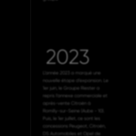
2023
L’année 2023 a marqué une
nouvelle étape d’expansion. Le
1er juin, le Groupe Riester a
repris l’annexe commerciale et
après-vente Citroën à
Romilly-sur-Seine (Aube - 10).
Puis, le 1er juillet, ce sont les
concessions Peugeot, Citroën,
DS Automobiles et Opel de