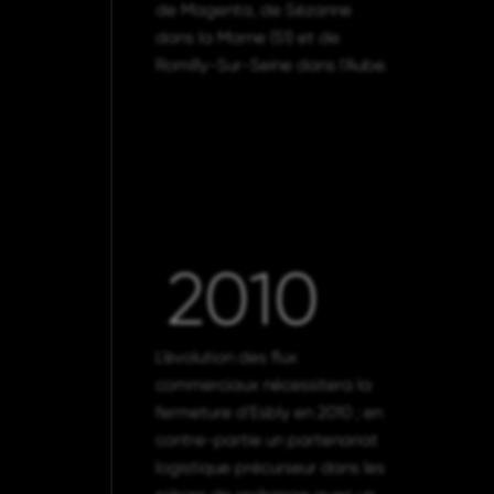
de Magenta, de Sézanne
dans la Marne (51) et de
Romilly-Sur-Seine dans l’Aube.
2010
L’évolution des flux
commerciaux nécessitera la
fermeture d’Esbly en 2010 ; en
contre-partie un partenariat
logistique précurseur dans les