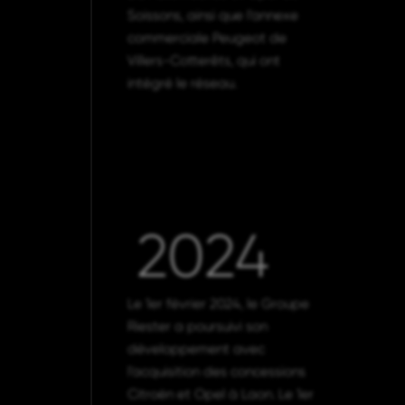
Soissons, ainsi que l’annexe
commerciale Peugeot de
Villers-Cotterêts, qui ont
intégré le réseau.
2024
Le 1er février 2024, le Groupe
Riester a poursuivi son
développement avec
l’acquisition des concessions
Citroën et Opel à Laon. Le 1er