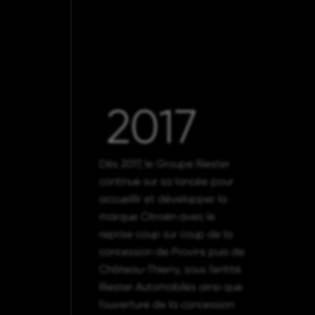
2017
Dès 2017, le Groupe Riester
continue sur sa lancée pour
accueillir et développer la
marque Citroën avec le
reprise coup sur coup de la
concession de Provins puis de
Château-Thierry, sous l’entité
Riester Automobiles ainsi que
l’ouverture de la concession