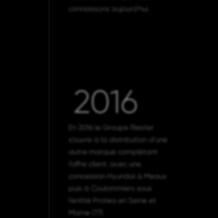
connaissons aujourd’hui.
2016
En 2016 le Groupe Riester
s’ouvre à la distribution d’une
autre marque complétant
l’offre client, avec une
concession Hyundai à Meaux
puis à Coulommiers sous
l’entité Protea en Seine et
Marne (77).