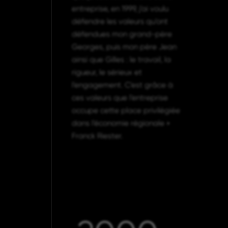
entreprise, en 1999, j’ai voulu
défendre les valeurs qu’ont
défendues mon grand-père
Georges, puis mon père Jean
ainsi que Gilles : le travail, la
rigueur, le sérieux et
l’engagement. C’est grâce à
ces valeurs que l’entreprise
occupe cette place privilégiée
dans l’économie régionale »
Franck Riester.