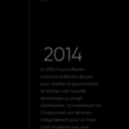
2014
En 2014 Franck Riester
s’associe à Nicolas Bouyer
pour clarifier la gouvernance
et donner une nouvelle
dynamique au projet
d’entreprise ; la concession de
Coulommiers est rénovée
intégralement pour en faire
l’outil moderne que nous