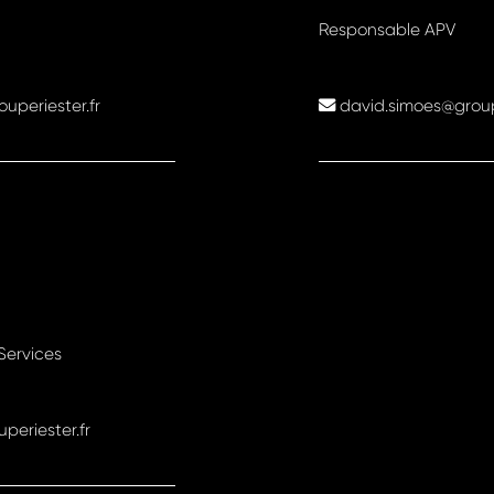
Responsable APV
periester.fr
david.simoes@groupe
 Services
periester.fr