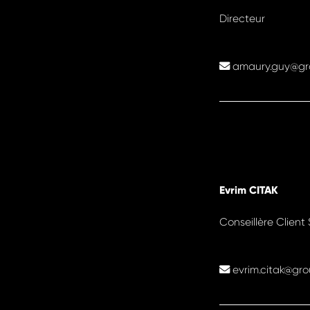
Directeur
amaury.guy@grou
Evrim CITAK
Conseillère Client
evrim.citak@grou