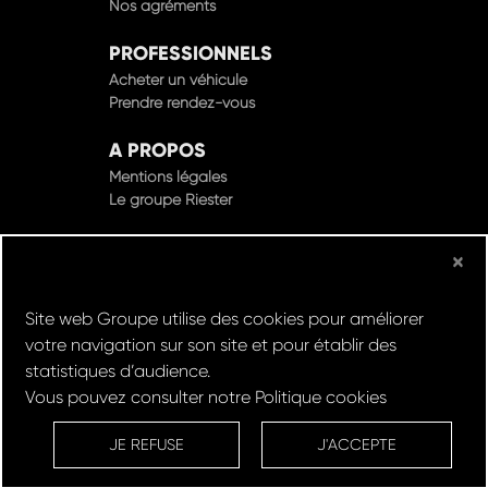
Nos agréments
PROFESSIONNELS
Acheter un véhicule
Prendre rendez-vous
A PROPOS
Mentions légales
Le groupe Riester
×
© Groupe Riester 2022 - Tous droits réservés
Site web Groupe utilise des cookies pour améliorer
votre navigation sur son site et pour établir des
Design & Développement par
statistiques d’audience.
Vous pouvez consulter notre
Politique cookies
Réserver un
Rachat de
Louez un
RDV en
ESSAI
VOITURE
VEHICULE
ATELIER
JE REFUSE
J'ACCEPTE