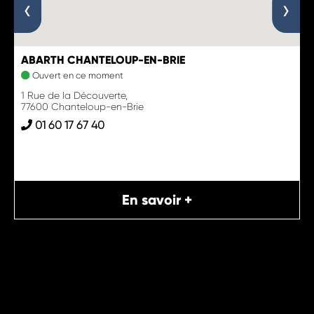
‹
›
ABARTH CHANTELOUP-EN-BRIE
Ouvert en ce moment
1 Rue de la Découverte,
77600 Chanteloup-en-Brie
01 60 17 67 40
En savoir +