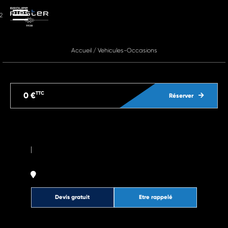
2
Accueil
/
Vehicules-Occasions
TTC
0 €
Réserver
|
Devis gratuit
Etre rappelé