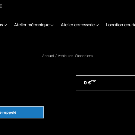
ns
Atelier mécanique
Atelier carrosserie
Location court
Accueil
/
Vehicules-Occasions
TTC
0 €
e rappelé