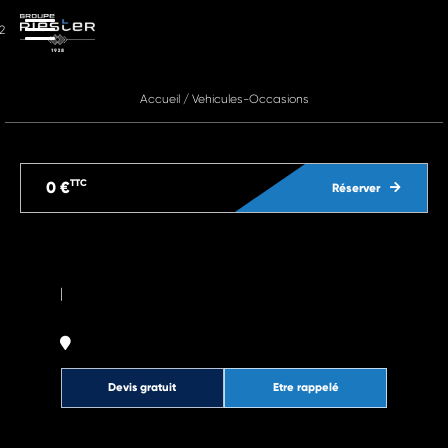
2
Accueil
/
Vehicules-Occasions
TTC
0 €
Réserver
|
Devis gratuit
Etre rappelé