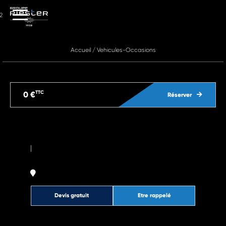
2
Accueil
/
Vehicules-Occasions
TTC
0 €
Réserver
|
Devis gratuit
Etre rappelé