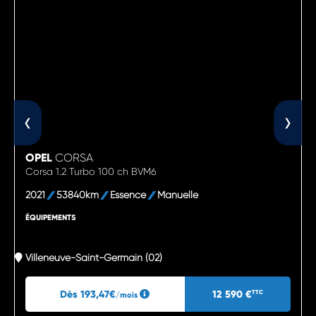
‹
›
OPEL
CORSA
Corsa 1.2 Turbo 100 ch BVM6
2021
53840km
Essence
Manuelle
ÉQUIPEMENTS
Villeneuve-Saint-Germain (02)
Dès 193,47€
12 590 €
TTC
/mois