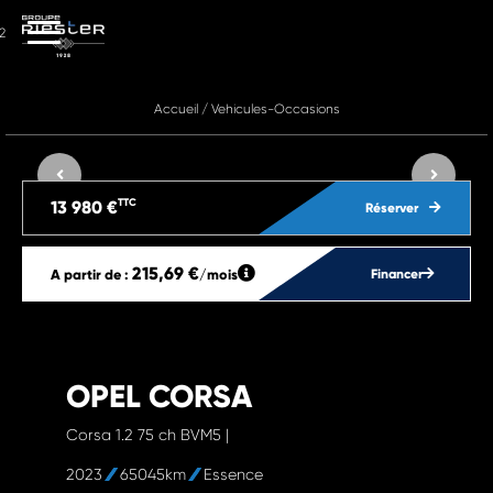
2
Accueil
/
Vehicules-Occasions
TTC
13 980 €
Réserver
215,69 €
A partir de :
/mois
Financer
OPEL CORSA
Corsa 1.2 75 ch BVM5 |
2023
65045km
Essence