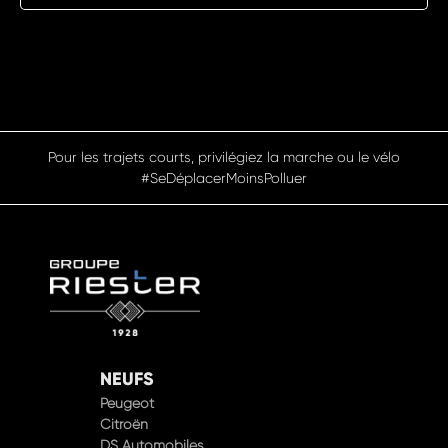
Pensez à covoiturer #SeDéplacerMoinsPolluer
NEUFS
Peugeot
Citroën
DS Automobiles
Hyundai