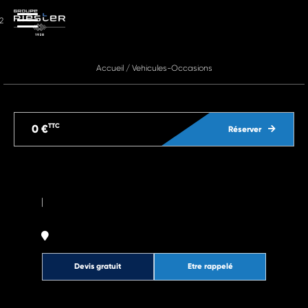
2
Accueil
/
Vehicules-Occasions
TTC
0 €
Réserver
|
Devis gratuit
Etre rappelé