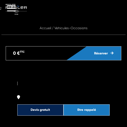
2
Accueil
/
Vehicules-Occasions
TTC
0 €
Réserver
|
Devis gratuit
Etre rappelé