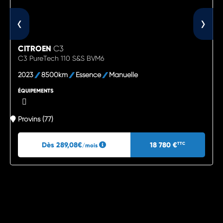
‹
›
CITROEN
C3
C3 PureTech 110 S&S BVM6
2023
8500km
Essence
Manuelle
ÉQUIPEMENTS
Provins (77)
Dès 289,08€
18 780 €
TTC
/mois