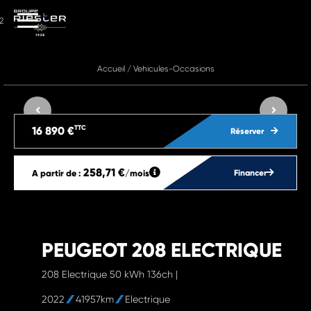
2
Accueil
/
Vehicules-Occasions
TTC
16 890 €
Réserver
258,71 €
A partir de :
/mois
Financer
PEUGEOT 208 ELECTRIQUE
208 Electrique 50 kWh 136ch |
2022
41957km
Electrique