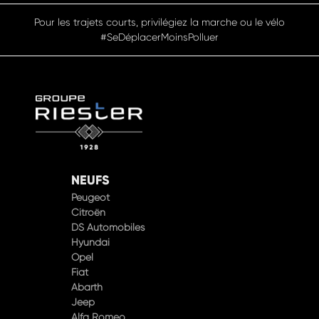
Pensez à covoiturer #SeDéplacerMoinsPolluer
NEUFS
Peugeot
Citroën
DS Automobiles
Hyundai
Opel
Fiat
Abarth
Jeep
Alfa Romeo
XPENG