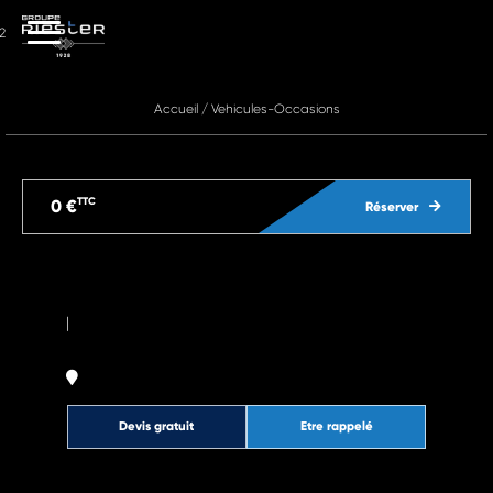
2
Accueil
/
Vehicules-Occasions
TTC
0 €
Réserver
|
Devis gratuit
Etre rappelé