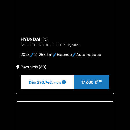
HYUNDAI
i20
i20 1.0 T-GDi 100 DCT-7 Hybrid...
2025
21 255 km
Essence
Automatique
Beauvais (60)
Dès 270,74€
17 680 €
TTC
/mois