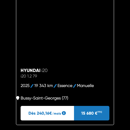
HYUNDAI
i20
i20 1.2 79
2025
19 343 km
Essence
Manuelle
Bussy-Saint-Georges (77)
Dès 240,16€
15 680 €
TTC
/mois