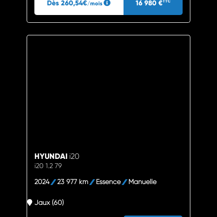
Dès 260,54€
16 980 €
TTC
/mois
HYUNDAI
i20
i20 1.2 79
2024
23 977 km
Essence
Manuelle
Jaux (60)