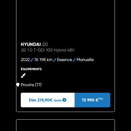
HYUNDAI
i20
i20 1.0 T-GDi 100 Hybrid 48V
2022
76 198 km
Essence
Manuelle
ÉQUIPEMENTS
Provins (77)
Dès 215,90€
13 990 €
TTC
/mois