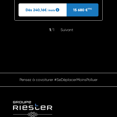
Dès 240,16€
15 680 €
TTC
/mois
1
/1
Suivant
Pensez à covoiturer #SeDéplacerMoinsPolluer