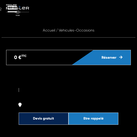
2
Accueil
/
Vehicules-Occasions
TTC
0 €
Réserver
|
Devis gratuit
Etre rappelé